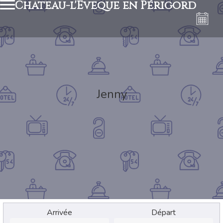
Château-l'Evêque en Périgord
Jenny
Arrivée
Départ