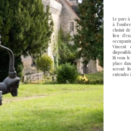
Le parc à
à l'ombre
choisir de
lieu d'e
occupants
Vincent 
disponible
Si vous l
place dans
seront li
entendre à