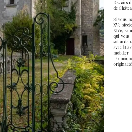
Des airs 
de Châtea
Si vous n
XVe siècl
XIVe, vou
qui vous 
salon de 
avec lit 
mobilier
céramiqu
originalité