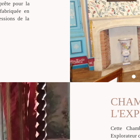
rête pour la
fabriquée en
essions de la
CHAM
L'EX
Cette Cham
Explorateur c