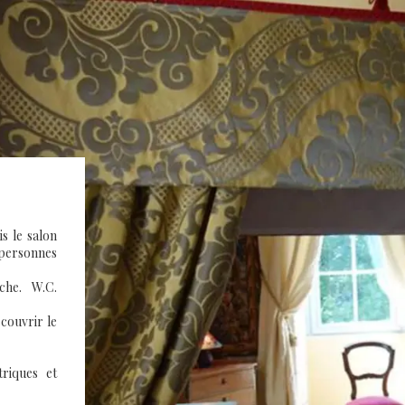
s le salon
ersonnes
che. W.C.
couvrir le
triques et