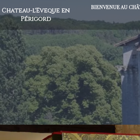
BIENVENUE AU CHÂ
Château-l'Evêque en
Périgord