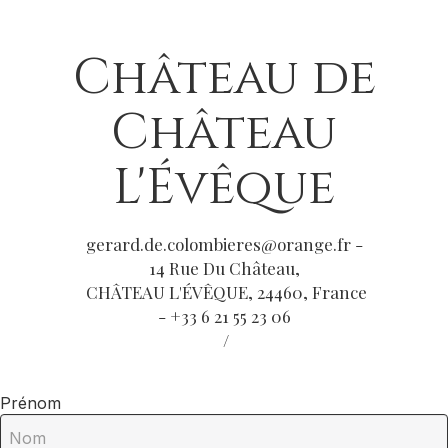
Château de
Château
L'Évêque
gerard.de.colombieres@orange.fr
-
14 Rue Du Château,
CHÂTEAU L'ÉVÊQUE, 24460, France
- +33 6 21 55 23 06
/
Prénom